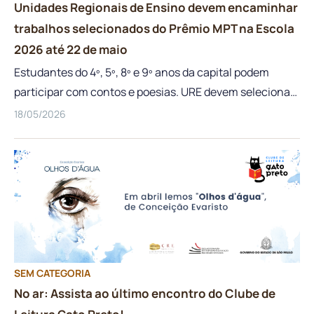
Unidades Regionais de Ensino devem encaminhar
trabalhos selecionados do Prêmio MPT na Escola
2026 até 22 de maio
Estudantes do 4º, 5º, 8º e 9º anos da capital podem
participar com contos e poesias. URE devem selecionar
e encaminhar produções estudantis para a etapa
18/05/2026
estadual
SEM CATEGORIA
No ar: Assista ao último encontro do Clube de