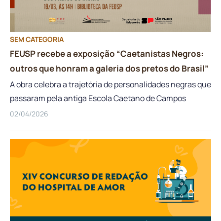
busca ansiosamente por um livro específico. A menina
sofre até que o seu anseio seja realizado e, quando a
oportunidade finalmente surge, ela se vê recriando
SEM CATEGORIA
momentos de espera — a mesma espera que, até […]
FEUSP recebe a exposição “Caetanistas Negros:
outros que honram a galeria dos pretos do Brasil”
A obra celebra a trajetória de personalidades negras que
passaram pela antiga Escola Caetano de Campos
02/04/2026