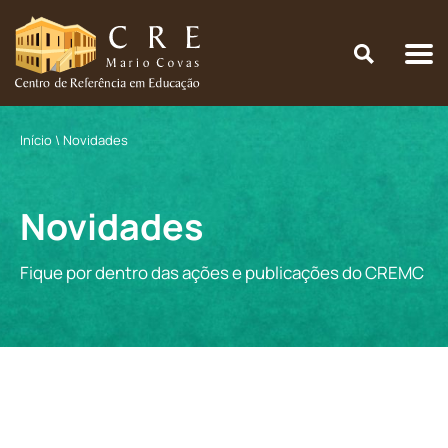
Início
\
Novidades
Novidades
Fique por dentro das ações e publicações do CREMC