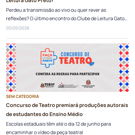
Leitura Gato Preto!
Perdeu a transmissão ao vivo ou quer rever as
reflexões? O último encontro do Clube de Leitura Gato
Preto já está disponível para você conferir quando
05/05/2026
quiser. No encontro de abril, mergulhamos no
escrevivência de Conceição Evaristo com a discussão
do conto “Olhos d’água”. Foi um diálogo potente sobre
literatura, memória e resistência, explorando as
profundezas da realidade social brasileira e das
vivências apresentadas pela autora. Durante o
encontro, você poderá acompanhar uma análise
literária profunda sobre o conto “Olhos d’água”, com
SEM CATEGORIA
discussões essenciais sobre ancestralidade,
Concurso de Teatro premiará produções autorais
desigualdade e a sensibilidade dos afetos na escrita de
de estudantes do Ensino Médio
Conceição Evaristo. O encontro promoveu uma […]
Escolas estaduais têm até o dia 12 de junho para
encaminhar o vídeo da peça teatral