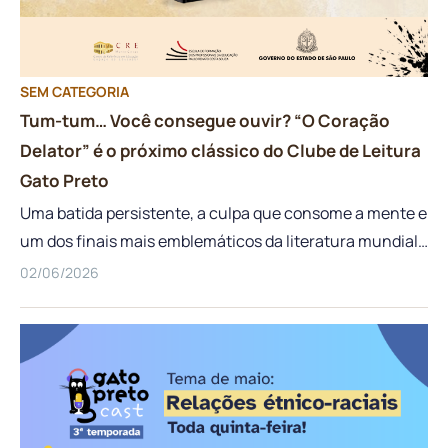
por meio da linguagem audiovisual. Os participantes
devem produzir vídeos originais de até 1 minuto (60
segundos) que explorem a trajetória de Nei Lopes e as
SEM CATEGORIA
contribuições […]
Tum-tum… Você consegue ouvir? “O Coração
Delator” é o próximo clássico do Clube de Leitura
Gato Preto
Uma batida persistente, a culpa que consome a mente e
um dos finais mais emblemáticos da literatura mundial.
No dia 24 de junho, das 15h às 16h30, o Clube de Leitura
02/06/2026
Gato Preto convida todos os servidores e educadores da
rede para um mergulho profundo no suspense
psicológico com o conto “O Coração Delator”, de Edgar
Allan Poe. A transmissão ao vivo acontecerá pelo Canal
de Desenvolvimento Profissional 2 do CMSP (Centro de
Mídias da Educação de São Paulo). O mestre do terror