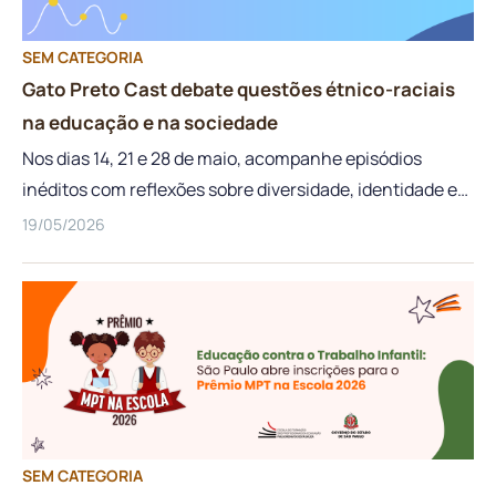
psicológico em pauta Publicado originalmente em 1843,
O Coração Delator é uma referência fundamental da
SEM CATEGORIA
literatura de terror. […]
Gato Preto Cast debate questões étnico-raciais
na educação e na sociedade
Nos dias 14, 21 e 28 de maio, acompanhe episódios
inéditos com reflexões sobre diversidade, identidade e
educação
19/05/2026
SEM CATEGORIA