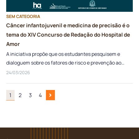
SEM CATEGORIA
Câncer infantojuvenil e medicina de precisão é o
tema do XIV Concurso de Redação do Hospital de
Amor
A iniciativa propõe que os estudantes pesquisem e
dialoguem sobre os fatores de risco e prevenção ao
câncer A Secretaria da Educação do Estado de São
24/03/2026
Paulo (SEDUC-SP) e o Núcleo de Educação em Câncer
(NEC) do Instituto de Ensino e Pesquisa (IEP) do
1
2
3
4
Hospital de Amor anunciam a realização do XIV
Concurso de Redação. A iniciativa busca promover a
conscientização na área da saúde, incentivando jovens
da rede pública a aprofundarem seus conhecimentos e
criarem redações autorais com base no assunto