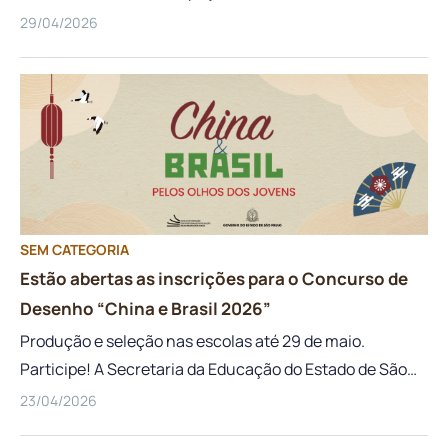
29/04/2026
SEM CATEGORIA
Estão abertas as inscrições para o Concurso de
Desenho “China e Brasil 2026”
Produção e seleção nas escolas até 29 de maio.
Participe! A Secretaria da Educação do Estado de São
Paulo (SEDUC-SP), em parceria com o Consulado Geral
23/04/2026
da República Popular da China em São Paulo, convida