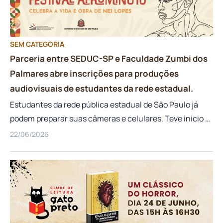
SEM CATEGORIA
Parceria entre SEDUC-SP e Faculdade Zumbi dos
Palmares abre inscrições para produções
audiovisuais de estudantes da rede estadual.
Estudantes da rede pública estadual de São Paulo já
podem preparar suas câmeras e celulares. Teve início a
11ª edição do Festival Afrominuto – FlinkSampa 2026,
22/06/2026
uma iniciativa da Secretaria da Educação do Estado de
São Paulo (SEDUC-SP), em parceria com a Faculdade
Zumbi dos Palmares. Conduzido pela EFAPE, o concurso
tem como grande homenageado deste ano o
intelectual, compositor e escritor Nei Lopes. O festival
busca incentivar o protagonismo juvenil e a pesquisa