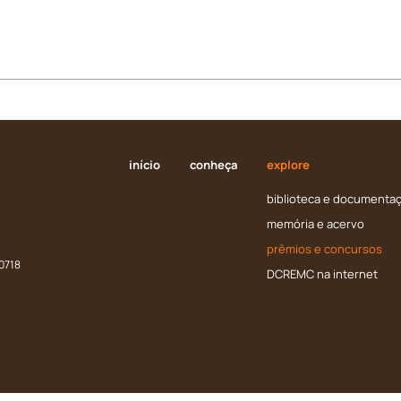
início
conheça
explore
biblioteca e documenta
memória e acervo
prêmios e concursos
.0718
DCREMC na internet