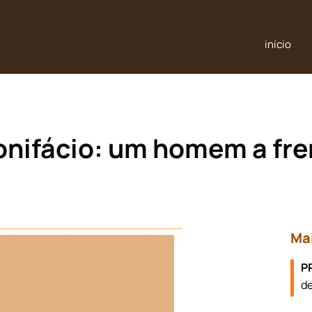
início
 frente do tempo (2006)
nifácio: um homem a fre
Ma
P
de