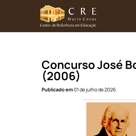
Início
\
Concurso Educacional
\
Concurso José Bonifácio: um homem a
Concurso José Bo
(2006)
Publicado em
01 de julho de 2026