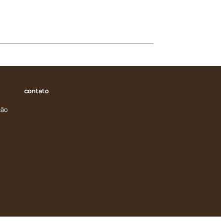
contato
ção